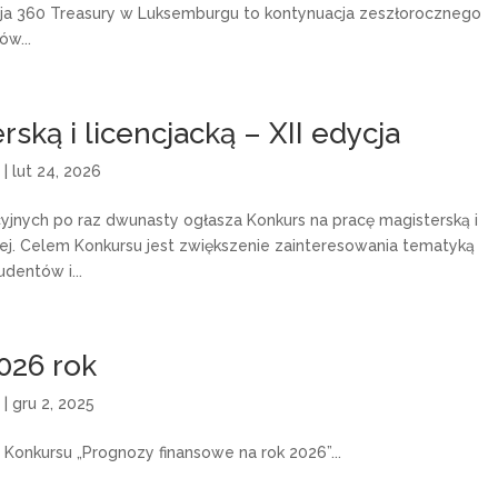
cja 360 Treasury w Luksemburgu to kontynuacja zeszłorocznego
ów...
ską i licencjacką – XII edycja
)
|
lut 24, 2026
yjnych po raz dwunasty ogłasza Konkurs na pracę magisterską i
nej. Celem Konkursu jest zwiększenie zainteresowania tematyką
dentów i...
026 rok
)
|
gru 2, 2025
 Konkursu „Prognozy finansowe na rok 2026”...