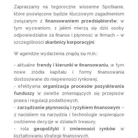
Zapraszamy na tegoroczne wiosenne Spotkanie,
które poświęcone będzie kluczowym zagadnieniom
związanym z
finansowaniem przedsiębiorstw
, w
tym wyzwaniom, z jakimi mierzą się dziś osoby
odpowiedzialne za finanse i płynność w firmach – w
szczególności
skarbnicy korporacyjni
.
W agendzie wydarzenia znajdą się m.in.:
- aktualne
trendy i kierunki w finansowaniu
, w tym
nowe źródła kapitału i formy finansowania
dostosowane do niepewności rynkowej,
- efektywna
organizacja procesów pozyskiwania
funduszy
w świetle zmieniających się przepisów
prawa i regulacji podatkowych,
-
zarządzanie płynnością i ryzykiem finansowym
–
z naciskiem na narzędzia i technologie wspierające
codzienne decyzje w działach treasury,
- rola
geopolityki i zmienności rynków
w
kształtowaniu strategii finansowych,