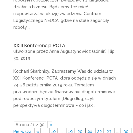
robotyki i ubezpieczeń związanych z ciągłością
działania biznesu. Będziemy też mieć
niepowtarzalną okazję zwiedzenia Centrum
Logistycznego NEUCA, gdzie na stałe zagościły
roboty....
XXIII Konferencja PCTA
utworzone przez
Anna Augustynowicz (admin)
|
lip
30, 2019
Kochani Skarbnicy, Zapraszamy Was do udziału w
XXIII Konferencji PCTA, która odbędzie się w dniach
24-26 października 2019 roku. Tematem
przewodnim będzie finansowanie długoterminowe
pod roboczym tytułem „Długi dług, czyli
perspektywa długoterminowa – co i jak...
Strona 21 z 30
«
Pierwsza
«
...
10
...
19
20
21
22
23
...
30