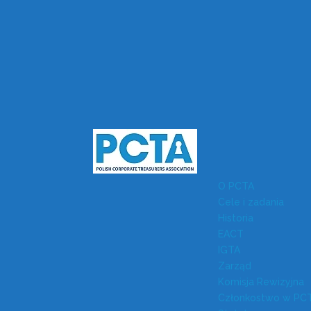
O PCTA
Cele i zadania
Historia
EACT
IGTA
Zarząd
Komisja Rewizyjna
Członkostwo w PC