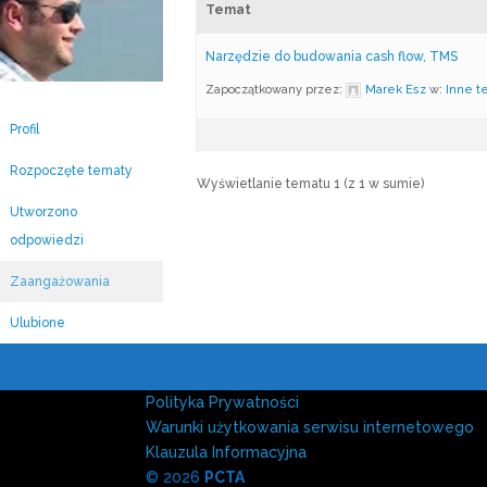
Temat
Narzędzie do budowania cash flow, TMS
Zapoczątkowany przez:
Marek Esz
w:
Inne t
Profil
Rozpoczęte tematy
Wyświetlanie tematu 1 (z 1 w sumie)
Utworzono
odpowiedzi
Zaangażowania
Ulubione
Polityka Prywatności
Warunki użytkowania serwisu internetowego
Klauzula Informacyjna
© 2026
PCTA