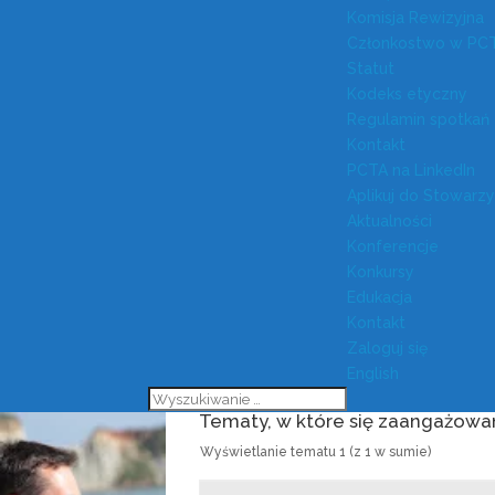
Komisja Rewizyjna
Członkostwo w PC
Statut
Kodeks etyczny
Regulamin spotkań
Kontakt
PCTA na LinkedIn
Aplikuj do Stowarz
Aktualności
Konferencje
Konkursy
Edukacja
Kontakt
Zaloguj się
English
Tematy, w które się zaangażow
Wyświetlanie tematu 1 (z 1 w sumie)