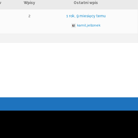
w
Wpisy
Ostatni wpis
2
1 rok, 9 miesięcy temu
kamil.jellonek