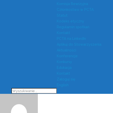
Komisja Rewizyjna
Członkostwo w PCTA
Statut
Kodeks etyczny
Regulamin spotkań
Kontakt
PCTA na LinkedIn
Aplikuj do Stowarzyszenia
Aktualności
Konferencje
Konkursy
Edukacja
Kontakt
Zaloguj się
English