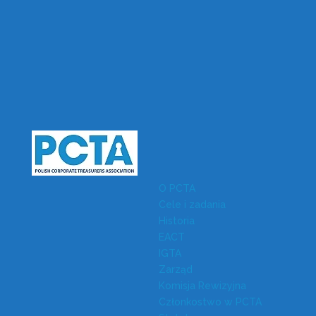
O PCTA
Cele i zadania
Historia
EACT
IGTA
Zarząd
Komisja Rewizyjna
Członkostwo w PCTA