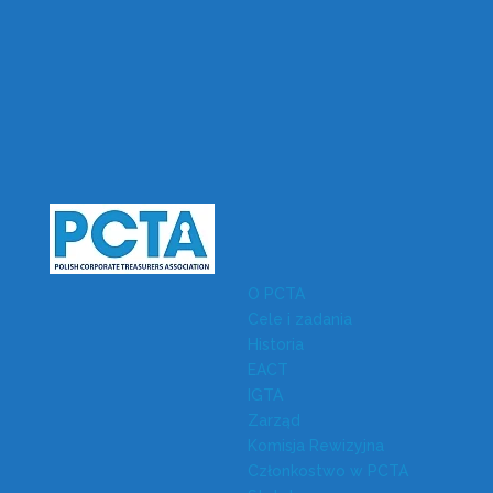
O PCTA
Cele i zadania
Historia
EACT
IGTA
Zarząd
Komisja Rewizyjna
Członkostwo w PCTA