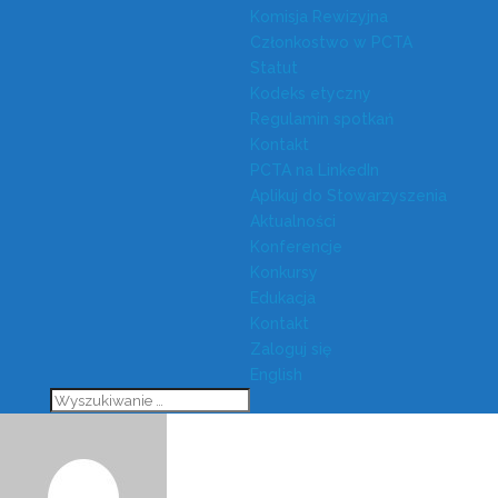
Komisja Rewizyjna
Członkostwo w PCTA
Statut
Kodeks etyczny
Regulamin spotkań
Kontakt
PCTA na LinkedIn
Aplikuj do Stowarzyszenia
Aktualności
Konferencje
Konkursy
Edukacja
Kontakt
Zaloguj się
English