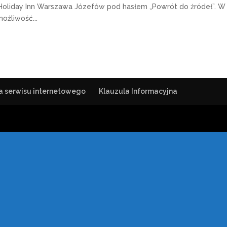
u Holiday Inn Warszawa Józefów pod hasłem „Powrót do źródeł”. W
ożliwość...
a serwisu internetowego
Klauzula Informacyjna