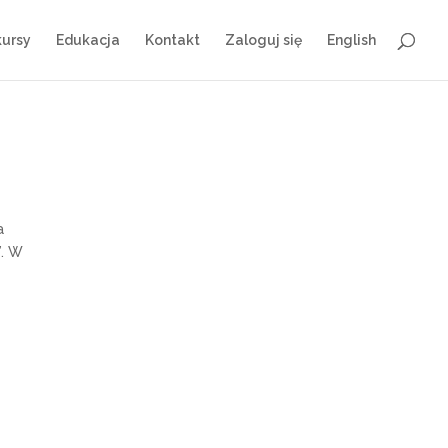
ursy
Edukacja
Kontakt
Zaloguj się
English
a
”. W