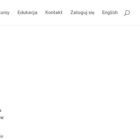
ursy
Edukacja
Kontakt
Zaloguj się
English
u
 w
ie