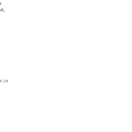
a
0A,
e za