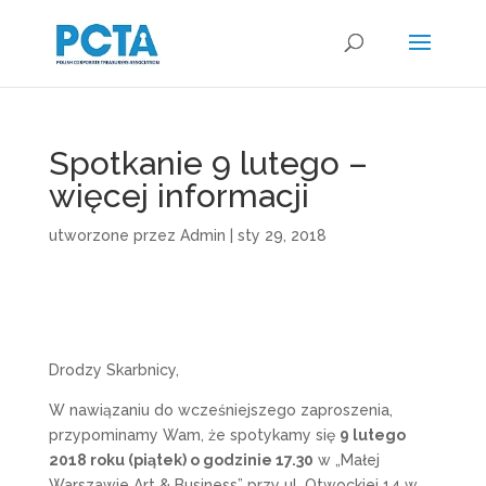
Spotkanie 9 lutego –
więcej informacji
utworzone przez
Admin
|
sty 29, 2018
Drodzy Skarbnicy,
W nawiązaniu do wcześniejszego zaproszenia,
przypominamy Wam, że spotykamy się
9 lutego
2018 roku (piątek) o godzinie 17.30
w „Małej
Warszawie Art & Business” przy ul. Otwockiej 14 w