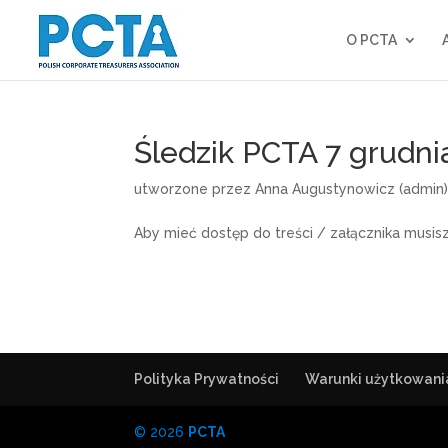
O PCTA
Śledzik PCTA 7 grudni
utworzone przez
Anna Augustynowicz (admin
Aby mieć dostęp do treści / załącznika musis
Polityka Prywatności
Warunki użytkowani
© 2026
PCTA