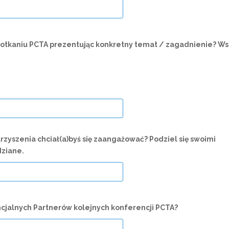
 spotkaniu PCTA prezentując konkretny temat / zagadnienie? W
rzyszenia chciał(a)byś się zaangażować? Podziel się swoimi
dziane.
jalnych Partnerów kolejnych konferencji PCTA?