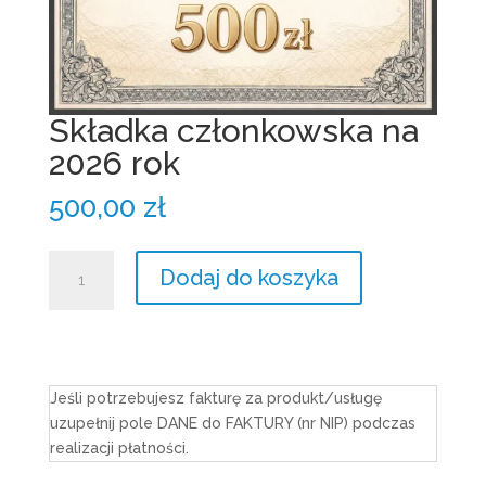
Składka członkowska na
2026 rok
500,00
zł
ilość
Dodaj do koszyka
Składka
członkowska
na
2026
rok
Jeśli potrzebujesz fakturę za produkt/usługę
uzupełnij pole DANE do FAKTURY (nr NIP) podczas
realizacji płatności.