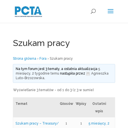
Szukam pracy
Strona główna
›
Fora
›
Szukam pracy
Na tym forum jest 3 tematy, a ostatnia aktualizacja
5
miesięcy, 2 tygodnie temu
nastąpiła przez
Agnieszka
Luto-Brzozowska
.
Wyświetlanie 3 tematów - od 1 do 3 (z 3 w sumie)
Temat
Głosów
Wpisy
Ostatni
wpis
Szukam pracy – Treasury/
1
1
5 miesięcy, 2