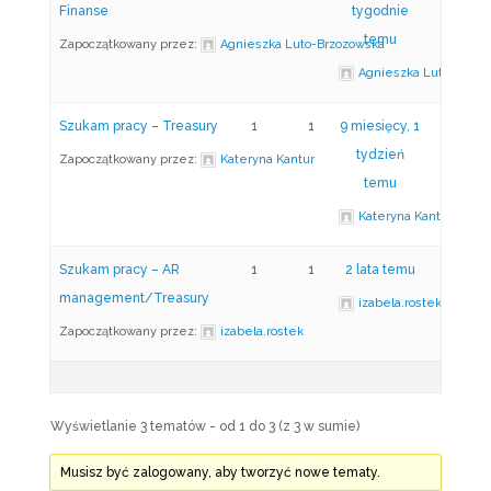
Finanse
tygodnie
temu
Zapoczątkowany przez:
Agnieszka Luto-Brzozowska
Agnieszka Luto-Brzoz
Szukam pracy – Treasury
1
1
9 miesięcy, 1
tydzień
Zapoczątkowany przez:
Kateryna Kantur
temu
Kateryna Kantur
Szukam pracy – AR
1
1
2 lata temu
management/Treasury
izabela.rostek
Zapoczątkowany przez:
izabela.rostek
Wyświetlanie 3 tematów - od 1 do 3 (z 3 w sumie)
Musisz być zalogowany, aby tworzyć nowe tematy.