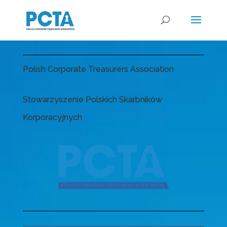
Polish Corporate Treasurers Association
Stowarzyszenie Polskich Skarbników
Korporacyjnych